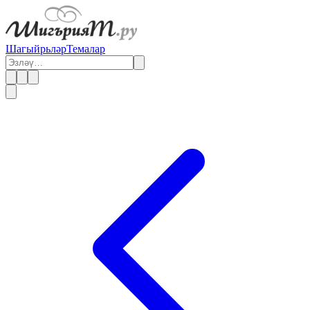
Шагыйрьләр
Темалар