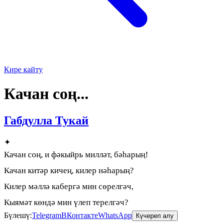
Кире кайту
Качан соң...
Габдулла Тукай
✦
Качан соң, и фәкыйрь милләт, бәһарың!
Качан китәр кичең, килер нәһарың?
Килер мәллә кабергә мин сөрелгәч,
Кыямәт көндә мин үлеп терелгәч?
Бүлешү:
Telegram
ВКонтакте
WhatsApp
Күчереп алу