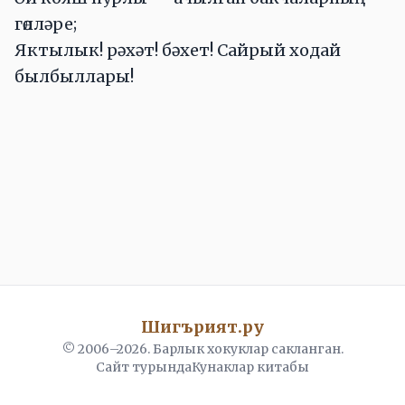
гөлләре;
Яктылык! рәхәт! бәхет! Сайрый ходай
былбыллары!
Шигърият.ру
© 2006–
2026
. Барлык хокуклар сакланган.
Сайт турында
Кунаклар китабы