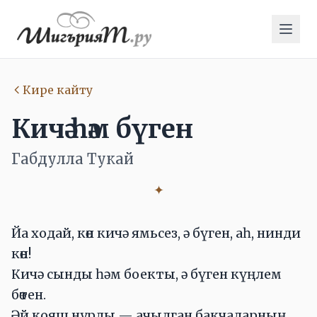
Кире кайту
Кичә һәм бүген
Габдулла Тукай
✦
Йа ходай, көн кичә ямьсез, ә бүген, аһ, нинди
көн!
Кичә сынды һәм боекты, ә бүген күңлем
бөтен.
Әй кояш нурлы — ачылган бакчаларның