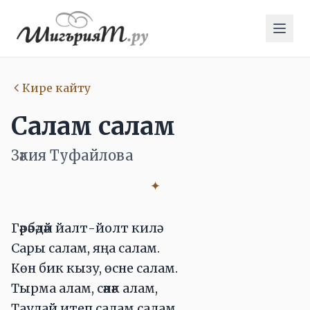
Кире кайту
Салам салам
Зәкия Туфайлова
✦
Гәрәбәдәй йалт-йолт килә
Сары салам, яңа салам.
Көн бик кызу, өсне салам.
Тырма алам, сәнәк алам,
Таудай итеп салам салам.