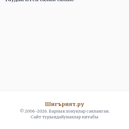
Шигърият.ру
© 2006–
2026
. Барлык хокуклар сакланган.
Сайт турында
Кунаклар китабы