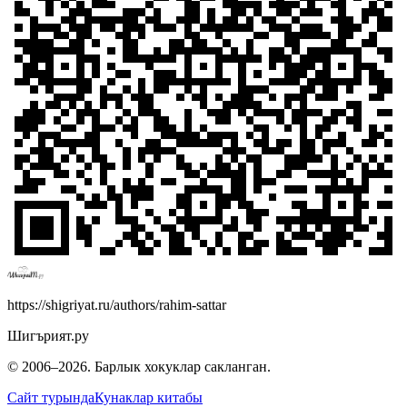
https://shigriyat.ru/authors/rahim-sattar
Шигърият.ру
© 2006–
2026
. Барлык хокуклар сакланган.
Сайт турында
Кунаклар китабы