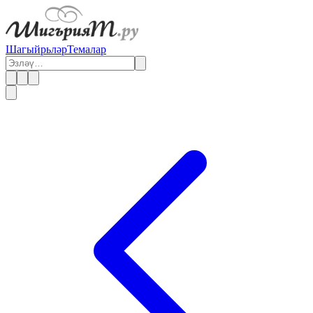
Шагыйрьләр
Темалар