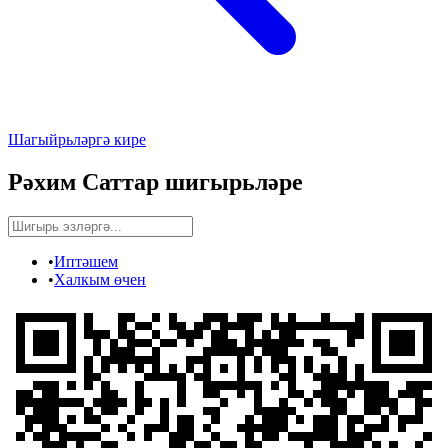
Шагыйрьләргә кире
Рәхим Саттар
шигырьләре
•
Иптәшем
•
Халкым өчен