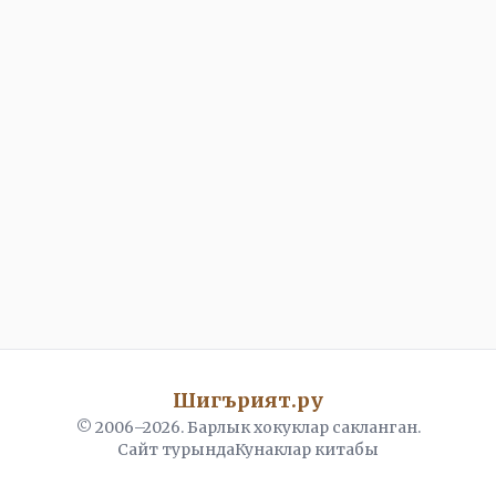
Шигърият.ру
© 2006–
2026
. Барлык хокуклар сакланган.
Сайт турында
Кунаклар китабы