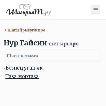
Шагыйрьләргә кире
Нур Гайсин
шигырьләре
Безнең туган як
•
Таза мортаза
•