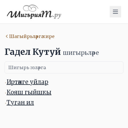
Шагыйрьләргә кире
Гадел Кутуй
шигырьләре
Иртәнге уйлар
•
Кояш гыйшкы
•
Туган ил
•