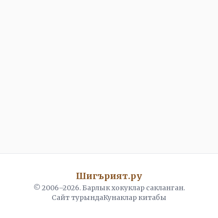
Шигърият.ру
© 2006–
2026
. Барлык хокуклар сакланган.
Сайт турында
Кунаклар китабы