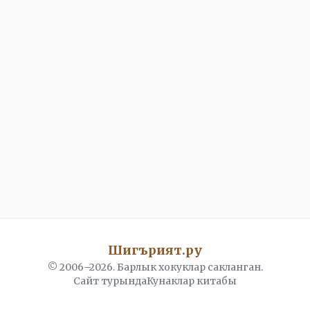
Шигърият.ру
© 2006–
2026
. Барлык хокуклар сакланган.
Сайт турында
Кунаклар китабы