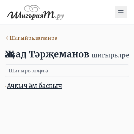
Шагыйрьләргә кире
Җәвад Тәрҗеманов
шигырьләре
Ачкыч һәм баскыч
•