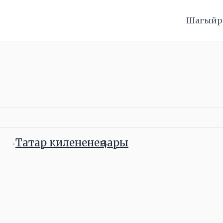
Шагыйрь
Татар килененең зары
•