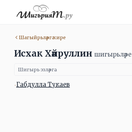
Шагыйрьләргә кире
Исхак Хәйруллин
шигырьләре
Габдулла Тукаев
•