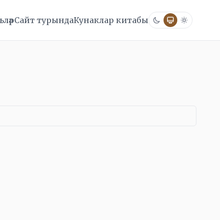
ләр
Сайт турында
Кунаклар китабы