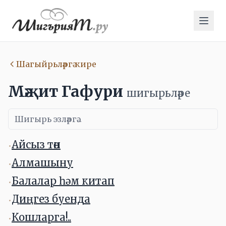
Шагыйрьләргә кире
Мәҗит Гафури
шигырьләре
Айсыз төн
•
Алмашыну
•
Балалар һәм китап
•
Диңгез буенда
•
Кошларга!..
•