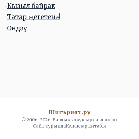
Кызыл байрак
•
Татар җегетенә!
•
Өндәү
•
Шигърият.ру
© 2006–
2026
. Барлык хокуклар сакланган.
Сайт турында
Кунаклар китабы