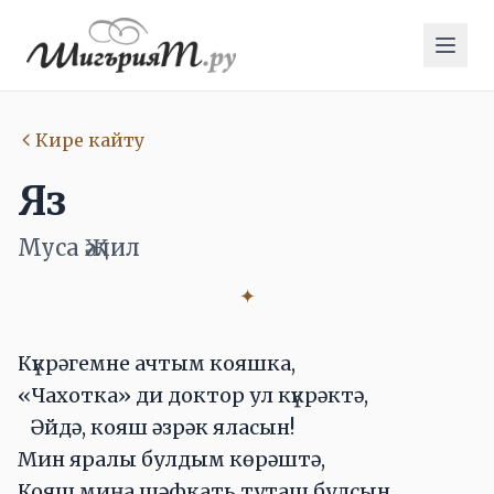
Кире кайту
Яз
Муса Җәлил
✦
Күкрәгемне ачтым кояшка,
«Чахотка» ди доктор ул күкрәктә,
Әйдә, кояш әзрәк яласын!
Мин яралы булдым көрәштә,
Кояш миңа шәфкать туташ булсын,