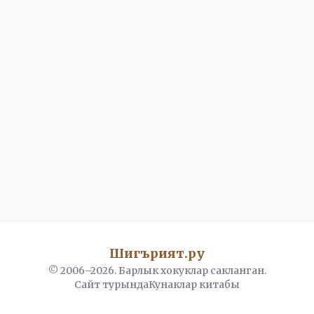
Шигърият.ру
© 2006–
2026
. Барлык хокуклар сакланган.
Сайт турында
Кунаклар китабы