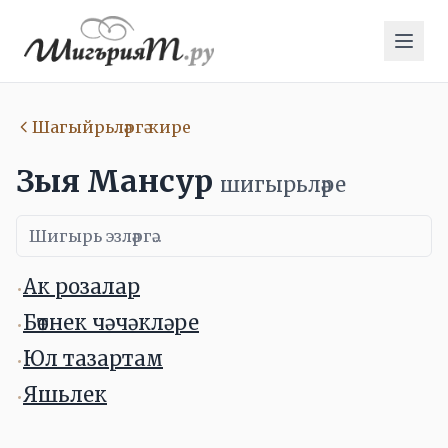
Шагыйрьләргә кире
Зыя Мансур
шигырьләре
Ак розалар
•
Бөтнек чәчәкләре
•
Юл тазартам
•
Яшьлек
•