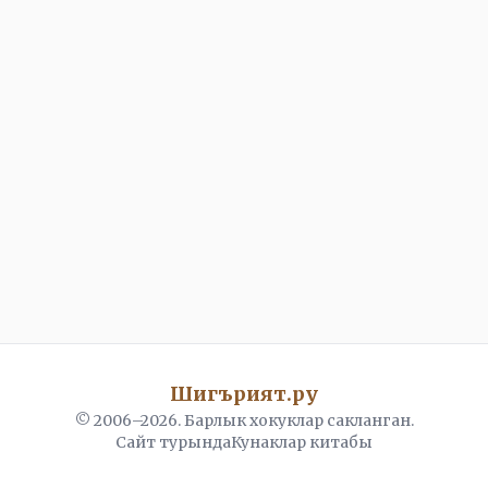
Шигърият.ру
© 2006–
2026
. Барлык хокуклар сакланган.
Сайт турында
Кунаклар китабы