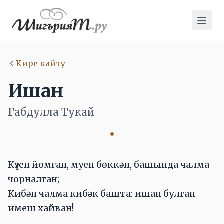
Кире кайту
Ишан
Габдулла Тукай
✦
Күзен йомган, муен бөккән, башында чалма
чорналган;
Кибән чалма кибәк башта: ишан булган
имеш хайван!