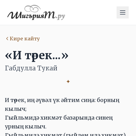
Кире кайту
«И төрек...»
Габдулла Тукай
✦
И төрек, иң әүвәл үк әйтим сиңа: борның
кылыч;
Гыйльмидә хикмәт базарында синең
урның кылыч.
Гыйльмилә хикмәт (гыйлем илә хикмәт)