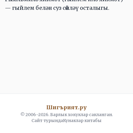
— гыйлем белән суз сөйләү осталыгы.
Шигърият.ру
© 2006–
2026
. Барлык хокуклар сакланган.
Сайт турында
Кунаклар китабы