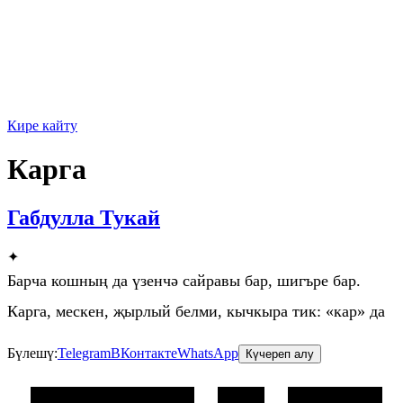
Кире кайту
Карга
Габдулла Тукай
✦
Барча кошның да үзенчә сайравы бар, шигъре бар.
Карга, мескен, җырлый белми, кычкыра тик: «кар» да
Бүлешү:
Telegram
ВКонтакте
WhatsApp
Күчереп алу