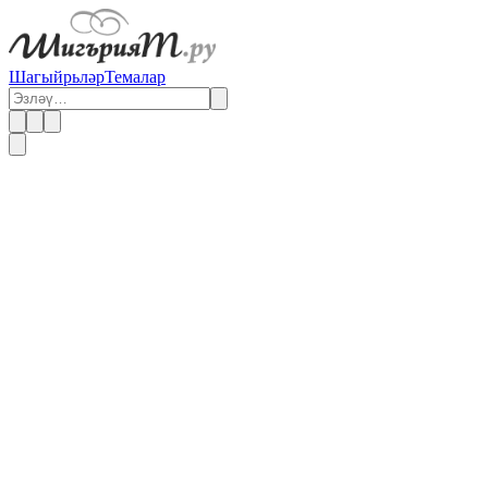
Шагыйрьләр
Темалар