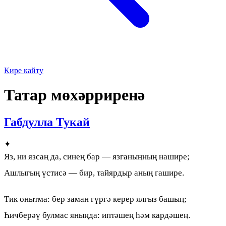
Кире кайту
Татар мөхәрриренә
Габдулла Тукай
✦
Яз, ни язсаң да, синең бар — язганыңның нашире;
Ашлыгың үстисә — бир, тайярдыр аның гашире.
Тик онытма: бер заман гүргә керер ялгыз башың;
Һичберәү булмас яныңда: иптәшең һәм кардәшең.