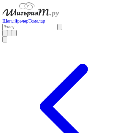
Шагыйрьләр
Темалар