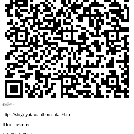
https://shigriyat.ru/authors/tukai/326
Шигърият.ру