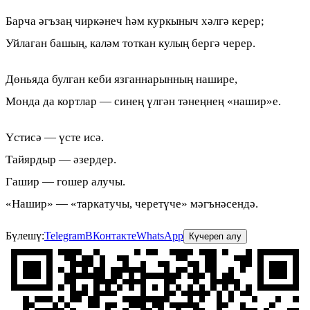
Барча әгъзаң чиркәнеч һәм куркыныч хәлгә керер;
Уйлаган башың, каләм тоткан кулың бергә черер.
Дөньяда булган кеби язганнарынның нашире,
Монда да кортлар — синең үлгән тәнеңнең «нашир»е.
Үстисә — үсте исә.
Тайярдыр — әзердер.
Гашир — гошер алучы.
«Нашир» — «таркатучы, черетүче» мәгънәсендә.
Бүлешү:
Telegram
ВКонтакте
WhatsApp
Күчереп алу