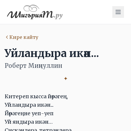
Кире кайту
Уйландыра икән...
Роберт Миңнуллин
✦
Китереп кысса йөрәгең,
Уйландыра икән...
Йөрәгеңне уеп-уеп
Уй яндыра икән…
Сискәндерә, тетрәндерә,