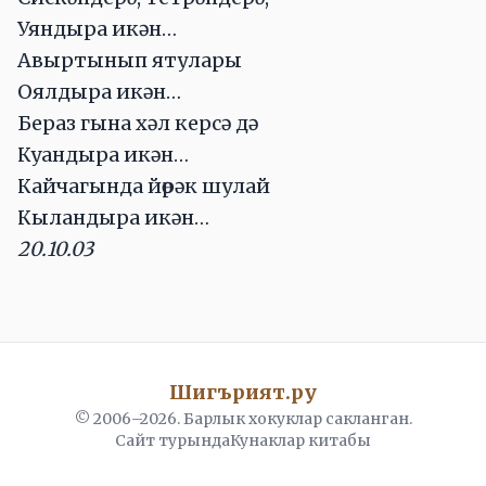
Уяндыра икән…
Авыртынып ятулары
Оялдыра икән…
Бераз гына хәл керсә дә
Куандыра икән…
Кайчагында йөрәк шулай
Кыландыра икән…
20.10.03
Шигърият.ру
© 2006–
2026
. Барлык хокуклар сакланган.
Сайт турында
Кунаклар китабы