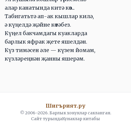
алар канатында китә көз...
Табигатьтә ап-ак кышлар килә,
ә күңелдә җәйне көтәбез.
Күңел бакчамдагы куакларда
барлык яфрак җете яшелдән.
Күз тимәсен әле — күзем йомам,
күзләреңнән җанны яшерәм.
Шигърият.ру
© 2006–
2026
. Барлык хокуклар сакланган.
Сайт турында
Кунаклар китабы