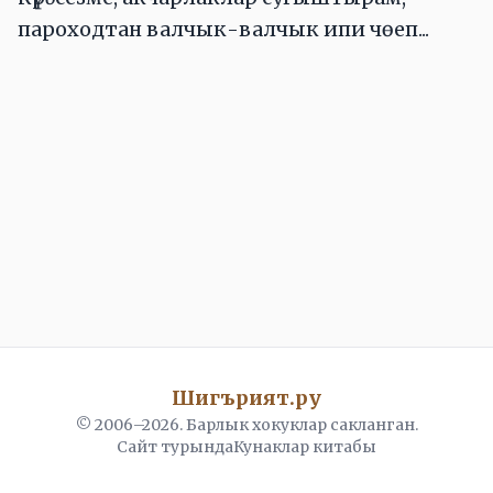
пароходтан валчык-валчык ипи чөеп...
Шигърият.ру
© 2006–
2026
. Барлык хокуклар сакланган.
Сайт турында
Кунаклар китабы