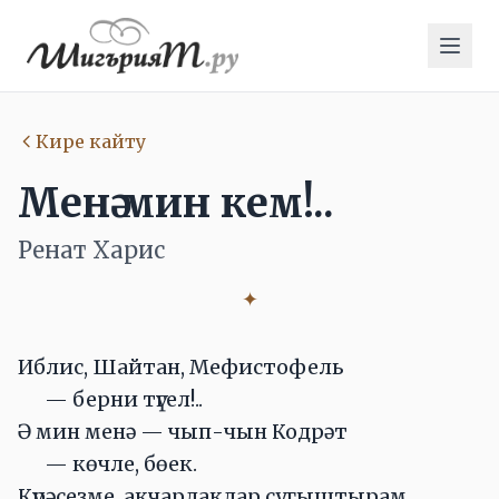
Кире кайту
Менә мин кем!..
Ренат Харис
✦
Иблис, Шайтан, Мефистофель
— берни түгел!..
Ә мин менә — чып-чын Кодрәт
— көчле, бөек.
Күрәсезме, акчарлаклар сугыштырам,