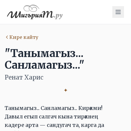
Кире кайту
"Танымагыз...
Санламагыз..."
Ренат Харис
✦
Танымагыз... Санламагыз... Кирәкми!
Давыл егып салгач кына тирәкнең
кадере арта — сандугач та, карга да