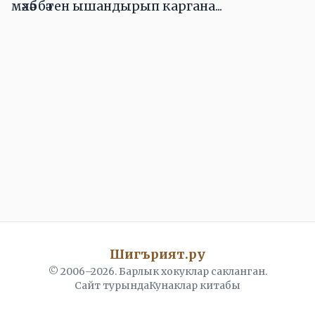
мәхәббәтен ышандырып каргана...
Шигърият.ру
© 2006–
2026
. Барлык хокуклар сакланган.
Сайт турында
Кунаклар китабы