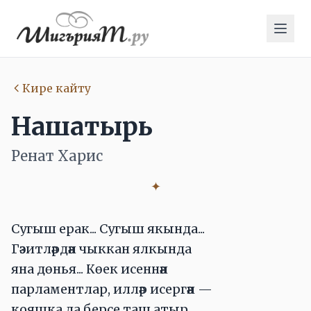
Кире кайту
Нашатырь
Ренат Харис
✦
Сугыш ерак... Сугыш якында...
Гәзитләрдән чыккан ялкында
яна дөнья... Көек исеннән
парламентлар, илләр исергән —
кояшка да берсе таш атыр...