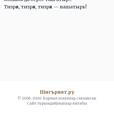
Тизрәк, тизрәк, тизрәк — нашатырь!
Шигърият.ру
© 2006–
2026
. Барлык хокуклар сакланган.
Сайт турында
Кунаклар китабы