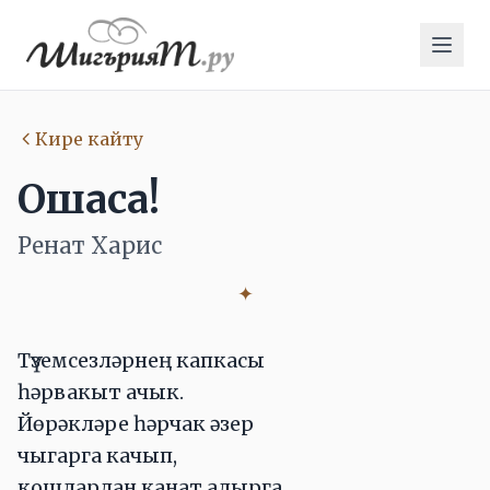
Кире кайту
Ошаса!
Ренат Харис
✦
Түземсезләрнең капкасы
һәрвакыт ачык.
Йөрәкләре һәрчак әзер
чыгарга качып,
кошлардан канат алырга,