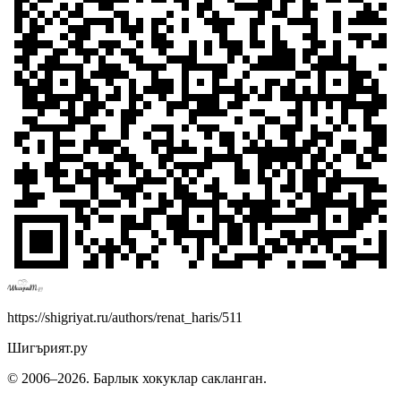
https://shigriyat.ru/authors/renat_haris/511
Шигърият.ру
© 2006–
2026
. Барлык хокуклар сакланган.