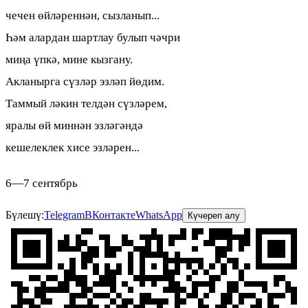
чечен өйләреннән, сызланып...
Һәм алардан шартлау булып чәчри
миңа үпкә, мине кызгану.
Акланырга сүзләр эзләп йөдим.
Таммый ләкин телдән сүзләрем,
яралы өй миннән эзләгәндә
кешелеклек хисе эзләрен...
6—7 сентябрь
Бүлешү:
Telegram
ВКонтакте
WhatsApp
Күчереп алу