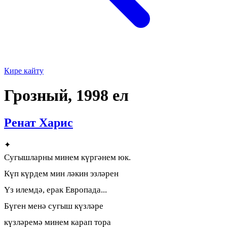
Кире кайту
Грозный, 1998 ел
Ренат Харис
✦
Сугышларны минем күргәнем юк.
Күп күрдем мин ләкин эзләрен
Үз илемдә, ерак Европада...
Бүген менә сугыш күзләре
күзләремә минем карап тора