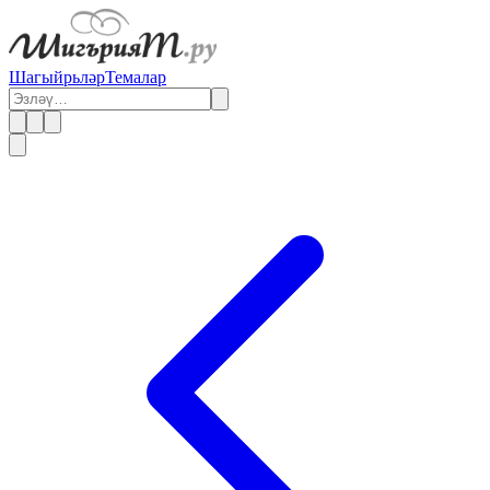
Шагыйрьләр
Темалар