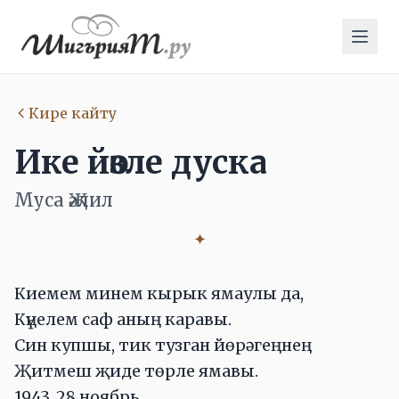
Кире кайту
Ике йөзле дуска
Муса Җәлил
✦
Киемем минем кырык ямаулы да,
Күңелем саф аның каравы.
Син купшы, тик тузган йөрәгеңнең
Җитмеш җиде төрле ямавы.
1943, 28 ноябрь