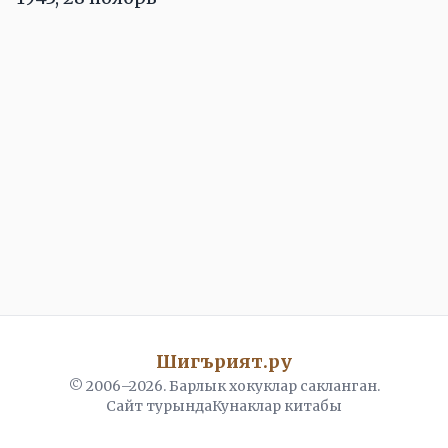
Шигърият.ру
© 2006–
2026
. Барлык хокуклар сакланган.
Сайт турында
Кунаклар китабы